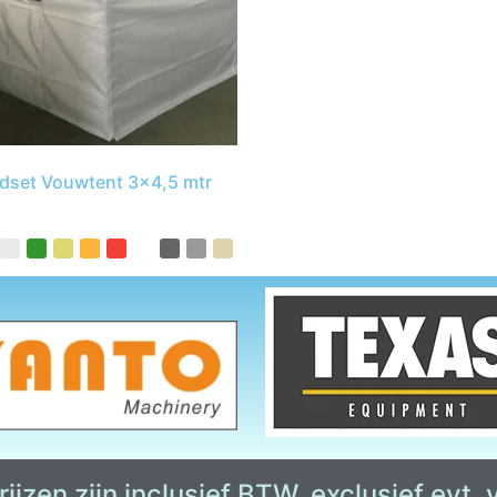
dset Vouwtent 3×4,5 mtr
ijzen zijn inclusief BTW, exclusief evt.