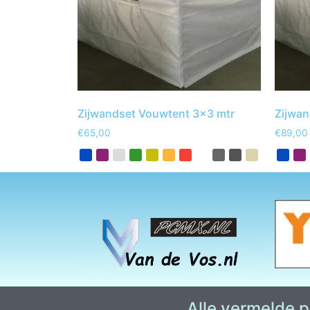
Zijwandset Vouwtent 3×3 mtr
Zijwan
€
65,00
€
89,00
Alle vermelde pr