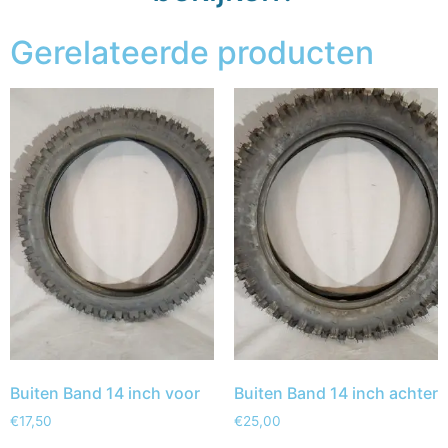
Gerelateerde producten
Buiten Band 14 inch voor
Buiten Band 14 inch achter
€
17,50
€
25,00