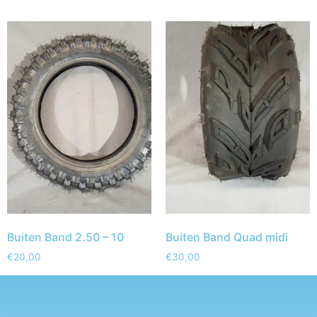
Buiten Band 2.50 – 10
Buiten Band Quad midi
€
20,00
€
30,00