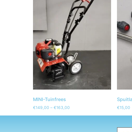
MINI-Tuinfrees
Spuitl
€
149,00
–
€
163,00
€
15,00