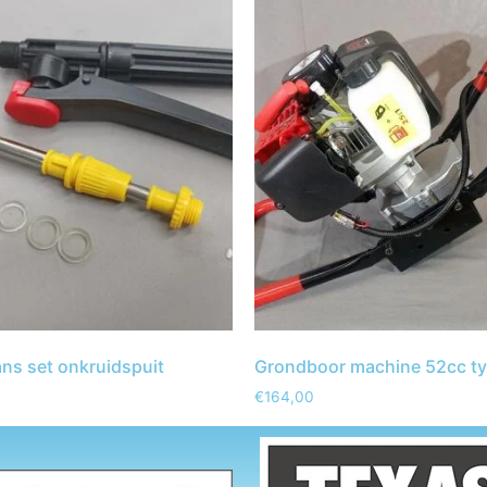
ans set onkruidspuit
Grondboor machine 52cc t
€
164,00