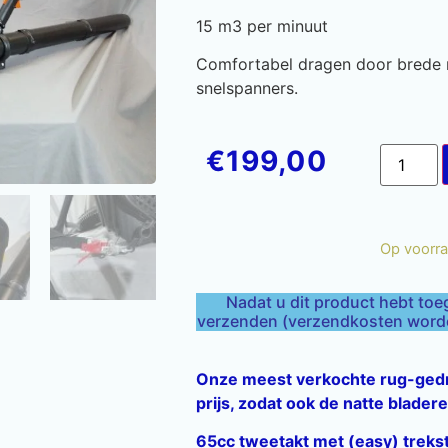
15 m3 per minuut
Comfortabel dragen door brede 
snelspanners.
€
199,00
Op voorr
Nadat u dit product hebt toe
verzenden (verzendkosten worden
Onze meest verkochte rug-gedr
prijs, zodat ook de natte blad
65cc tweetakt met (easy) trekst