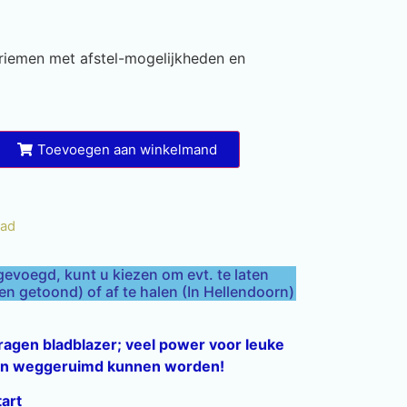
riemen met afstel-mogelijkheden en
Toevoegen aan winkelmand
aad
gevoegd, kunt u kiezen om evt. te laten
 getoond) of af te halen (In Hellendoorn)
agen bladblazer; veel power voor leuke
eren weggeruimd kunnen worden!
art