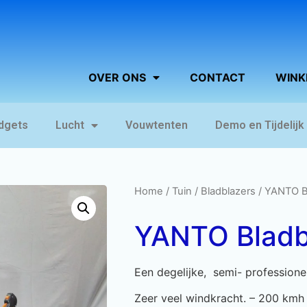
OVER ONS
CONTACT
WINK
dgets
Lucht
Vouwtenten
Demo en Tijdelijk
Home
/
Tuin
/
Bladblazers
/ YANTO B
YANTO Bladb
Een degelijke, semi- professionel
Zeer veel windkracht. – 200 kmh