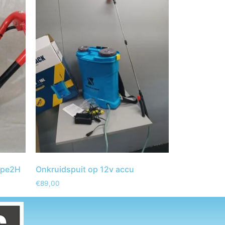
ype2H
Onkruidspuit op 12v accu
€
89,00