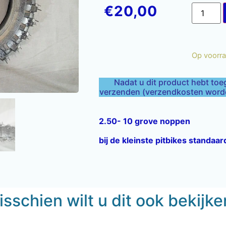
€
20,00
Op voorr
Nadat u dit product hebt toe
verzenden (verzendkosten worden
2.50- 10 grove noppen
bij de kleinste pitbikes standa
sschien wilt u dit ook bekijk