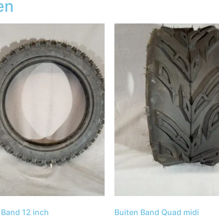
en
 Band 12 inch
Buiten Band Quad midi