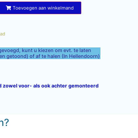
Toevoegen aan winkelmand
aad
gevoegd, kunt u kiezen om evt. te laten
 getoond) of af te halen (In Hellendoorn)
ard zowel voor- als ook achter gemonteerd
en?