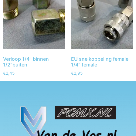
Verloop 1/4″ binnen
EU snelkoppeling female
1/2″buiten
1/4″ female
€
2,45
€
2,95