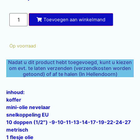
Toevoegen aan winkelmand
Op voorraad
Nadat u dit product hebt toegevoegd, kunt u kiezen
om evt. te laten verzenden (verzendkosten worden
getoond) of af te halen (In Hellendoorn)
inhoud:
koffer
mini-olie nevelaar
snelkoppeling EU
10 doppen (1/2″) -9-10-11-13-14-17-19-22-24-27
metrisch
1 flesje olie