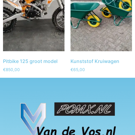
Pitbike 125 groot model
Kunststof Kruiwagen
€
850,00
€
65,00