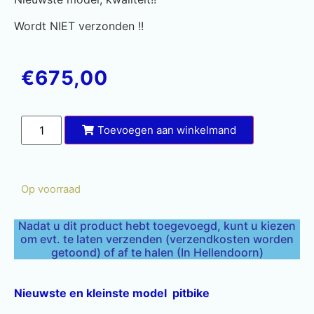
Wordt NIET verzonden !!
€
675,00
Toevoegen aan winkelmand
Op voorraad
Nadat u dit product hebt toegevoegd, kunt u kiezen
om evt. te laten verzenden (verzendkosten worden
getoond) of af te halen (In Hellendoorn)
Nieuwste en kleinste model pitbike