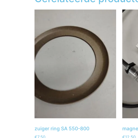
zuiger ring SA 550-800
magnee
€
7,50
€
12,50