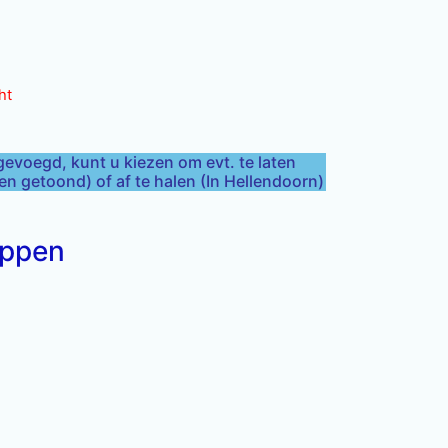
ht
gevoegd, kunt u kiezen om evt. te laten
 getoond) of af te halen (In Hellendoorn)
appen