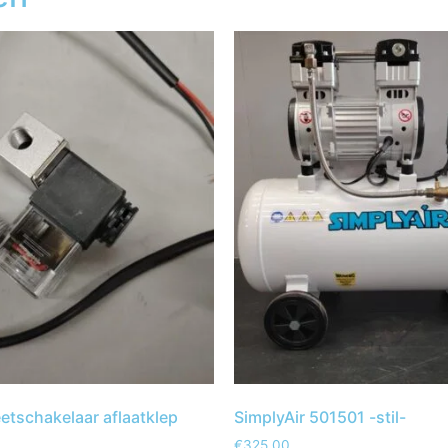
tschakelaar aflaatklep
SimplyAir 501501 -stil-
€
325,00