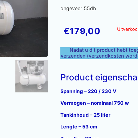
ongeveer 55db
€
179,00
Uitverkoc
Nadat u dit product hebt toe
verzenden (verzendkosten worden
Product eigensch
Spanning – 220 / 230 V
Vermogen – nominaal 750 w
Tankinhoud – 25 liter
Lengte – 53 cm