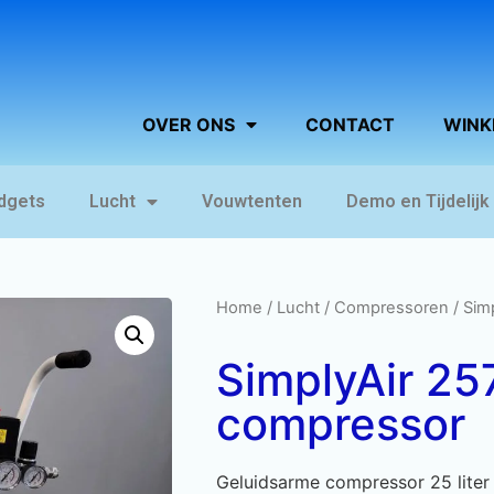
OVER ONS
CONTACT
WINK
dgets
Lucht
Vouwtenten
Demo en Tijdelijk
Home
/
Lucht
/
Compressoren
/ Sim
SimplyAir 257
compressor
Geluidsarme compressor 25 liter