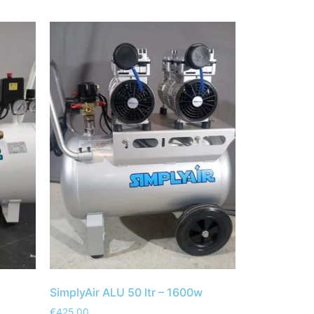
SimplyAir ALU 50 ltr – 1600w
€
425,00