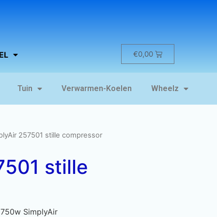
€
0,00
EL
Tuin
Verwarmen-Koelen
Wheelz
plyAir 257501 stille compressor
501 stille
 750w SimplyAir