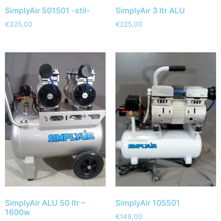
SimplyAir 501501 -stil-
SimplyAir 3 ltr ALU
€
325,00
€
225,00
SimplyAir ALU 50 ltr –
SimplyAir 105501
1600w
€
149,00