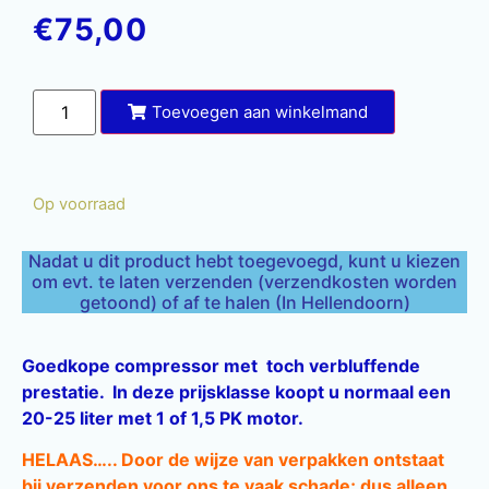
€
75,00
Toevoegen aan winkelmand
Op voorraad
Nadat u dit product hebt toegevoegd, kunt u kiezen
om evt. te laten verzenden (verzendkosten worden
getoond) of af te halen (In Hellendoorn)
Goedkope compressor met toch verbluffende
prestatie. In deze prijsklasse koopt u normaal een
20-25 liter met 1 of 1,5 PK motor.
HELAAS….. Door de wijze van verpakken ontstaat
bij verzenden voor ons te vaak schade; dus alleen