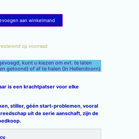
evoegen aan winkelmand
 resterend op voorraad
gevoegd, kunt u kiezen om evt. te laten
 getoond) of af te halen (In Hellendoorn)
r is een krachtpatser voor elke
en, stiller, géén start-problemen, vooral
ereedschap uit de serie aanschaft, zijn de
goedkoop.
ccu