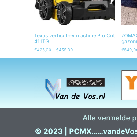
Texas verticuteer machine Pro Cut
ZOMAX
411TG
gazon
€
425,00
–
€
455,00
€
549,0
Alle vermelde pr
© 2023 |
PCMX……vandeVo