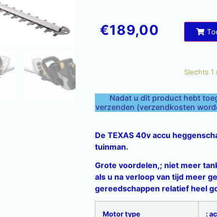
€
189,00
To
Slechts 1
Nadat u dit product hebt toe
verzenden (verzendkosten worden
De TEXAS 40v accu heggenschaa
tuinman.
Grote voordelen,; niet meer tank
als u na verloop van tijd meer g
gereedschappen relatief heel 
Motor type
: a