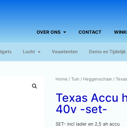
OVER ONS
CONTACT
WINK
dgets
Lucht
Vouwtenten
Demo en Tijdelijk
Home
/
Tuin
/
Heggenschaar
/ Texa
Texas Accu 
40v -set-
SET- incl lader en 2,5 ah accu