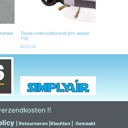
metaal
Texas onkruidborstel pro-weed
710
€
625,00
 verzendkosten !!
olicy
|
Retour
neren
|
Klachten
|
Gemaakt