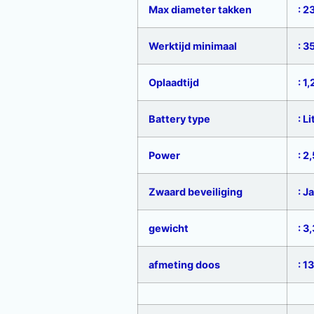
Max diameter takken
: 
Werktijd minimaal
: 3
Oplaadtijd
: 1
Battery type
: L
Power
: 2
Zwaard beveiliging
: Ja
gewicht
: 3
afmeting doos
: 1