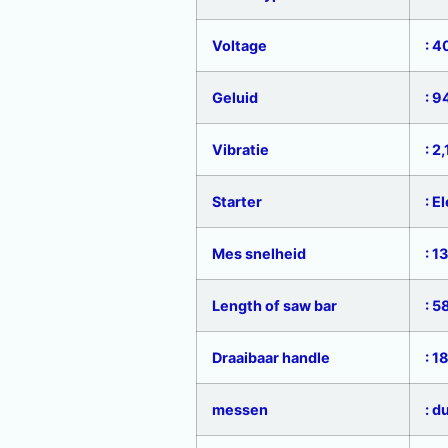
Voltage
: 4
Geluid
: 9
Vibratie
: 2,
Starter
: E
Mes snelheid
: 1
Length of saw bar
: 5
Draaibaar handle
: 1
messen
: d