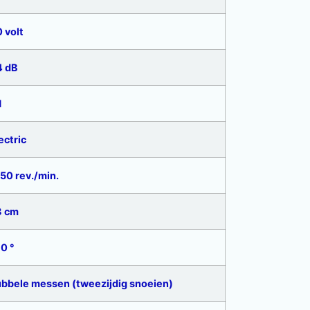
0 volt
4 dB
1
lectric
350 rev./min.
8 cm
80 °
ubbele messen (tweezijdig snoeien)