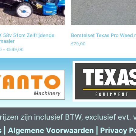
 58v 51cm Zelfrijdende
Borstelset Texas Pro Weed 
maaier
€
79,00
0
–
€
599,00
ijzen zijn inclusief BTW, exclusief evt.
s
|
Algemene Voorwaarden
|
Privacy P