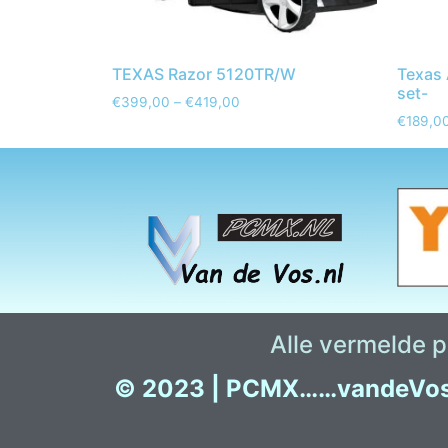
TEXAS Razor 5120TR/W
Texas 
set-
€
399,00
–
€
419,00
€
189,0
Alle vermelde pr
© 2023 |
PCMX……vandeVo