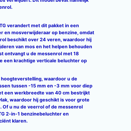
os verwijdert. Dit model bevat namelijk
enrol.
G verandert met dit pakket in een
er en mosverwijderaar op benzine, omdat
rol beschikt over 24 veren, waardoor hij
rwijderen van mos en het helpen behouden
st ontvangt u de messenrol met 18
een krachtige verticale beluchter op
 hoogteverstelling, waardoor u de
assen tussen -15 mm en -3 mm voor diep
t een werkbreedte van 40 cm bestrijkt
k, waardoor hij geschikt is voor grote
 Of u nu de veerrol of de messenrol
TG 2-in-1 benzinebeluchter en
ciënt klaren.