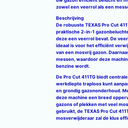
uw gazon efficiënt belucht en m
zowel een veerrol als een mess
Beschrijving
De robuuste TEXAS Pro Cut 411T
praktische 2-in-1 gazonbelucht
deze een veerrol bevat. De veer
ideaal is voor het efficiënt ve
van een mosvrij gazon. Daarnaa
messen, waardoor deze machine 
benzine wordt.
De Pro Cut 411TG biedt centrale
werkdiepte traploos kunt aanp
en grondig gazononderhoud. Me
deze machine een breed oppervla
gazons of plekken met veel mos.
gebruikt, de TEXAS Pro Cut 411
mosverwijderaar zal de klus effi