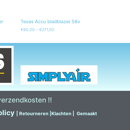
er
Texas Accu bladblazer 58v
€
90,00
–
€
271,00
 verzendkosten !!
olicy
|
Retour
neren
|
Klachten
|
Gemaakt