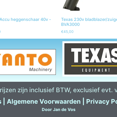
Accu heggenschaar 40v -
Texas 230v bladblazer/zuig
BVA3000
0
€
45,00
ijzen zijn inclusief BTW, exclusief evt.
s
|
Algemene Voorwaarden
|
Privacy P
Door Jan de Vos