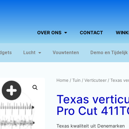
OVER ONS
CONTACT
WINK
dgets
Lucht
Vouwtenten
Demo en Tijdelijk
Home
/
Tuin
/
Verticuteer
/ Texas ve
Texas vertic
Pro Cut 411T
Texas kwaliteit uit Denemarken