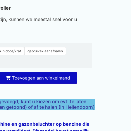
oller
ijn, kunnen we meestal snel voor u
 in doos/krat
gebruiksklaar afhalen
Toevoegen aan winkelmand
gevoegd, kunt u kiezen om evt. te laten
 getoond) of af te halen (In Hellendoorn)
chine en gazonbeluchter op benzine die