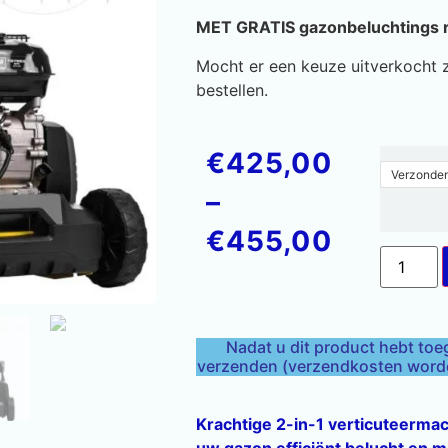
MET GRATIS gazonbeluchtings r
Mocht er een keuze uitverkocht z
bestellen.
€
425,00
Verzonden
–
€
455,00
Nadat u dit product hebt toe
verzenden (verzendkosten worden
Krachtige 2-in-1 verticuteerma