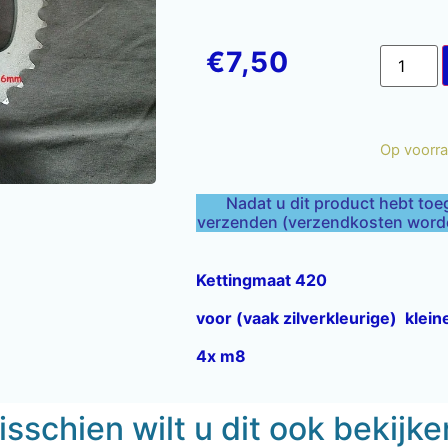
€
7,50
Op voorr
Nadat u dit product hebt toe
verzenden (verzendkosten worden
Kettingmaat 420
voor (vaak zilverkleurige) klei
4x m8
sschien wilt u dit ook bekijk