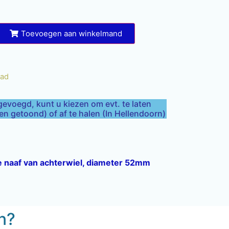
Toevoegen aan winkelmand
aad
gevoegd, kunt u kiezen om evt. te laten
 getoond) of af te halen (In Hellendoorn)
ne naaf van achterwiel, diameter 52mm
en?