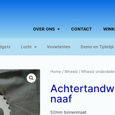
OVER ONS
CONTACT
WINK
dgets
Lucht
Vouwtenten
Demo en Tijdelijk
Home
/
Wheelz
/
Wheelz onderdele
Achtertandwi
naaf
52mm binnenmaat