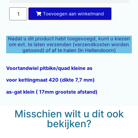
Toevoegen aan winkelmand
Nadat u dit product hebt toegevoegd, kunt u kiezen
om evt. te laten verzenden (verzendkosten worden
getoond) of af te halen (In Hellendoorn)
Voortandwiel pitbike/quad kleine as
voor kettingmaat 420 (dikte 7,7 mm)
as-gat klein ( 17mm grootste afstand)
Misschien wilt u dit ook
bekijken?