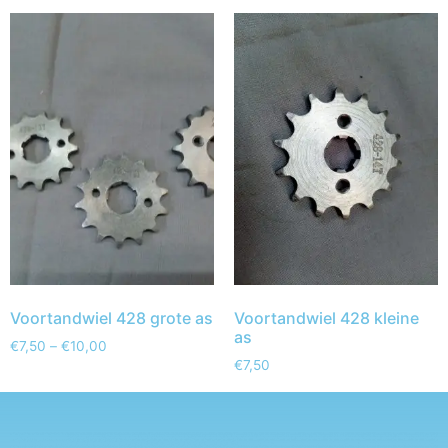
Voortandwiel 428 grote as
Voortandwiel 428 kleine
as
€
7,50
–
€
10,00
€
7,50