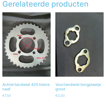
Gerelateerde producten
Achtertandwiel 420 kleine
Voortandwiel borgplaatje
naaf
groot
€
7,50
€
3,00