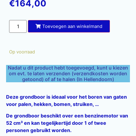
€
164,00
Toevoegen aan winkelmand
Op voorraad
Nadat u dit product hebt toegevoegd, kunt u kiezen
om evt. te laten verzenden (verzendkosten worden
getoond) of af te halen (In Hellendoorn)
Deze grondboor is ideaal voor het boren van gaten
voor palen, hekken, bomen, struiken, …
De grondboor beschikt over een benzinemotor van
52 cm³ en kan tegelijkertijd door 1 of twee
personen gebruikt worden.