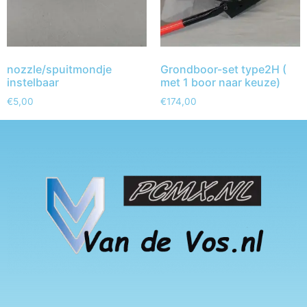
nozzle/spuitmondje
Grondboor-set type2H (
instelbaar
met 1 boor naar keuze)
€
5,00
€
174,00