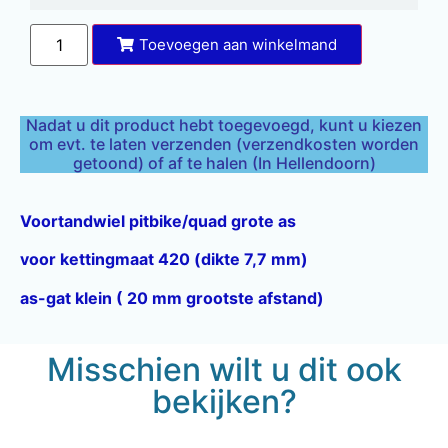
Toevoegen aan winkelmand
Nadat u dit product hebt toegevoegd, kunt u kiezen
om evt. te laten verzenden (verzendkosten worden
getoond) of af te halen (In Hellendoorn)
Voortandwiel pitbike/quad grote as
voor kettingmaat 420 (dikte 7,7 mm)
as-gat klein ( 20 mm grootste afstand)
Misschien wilt u dit ook
bekijken?